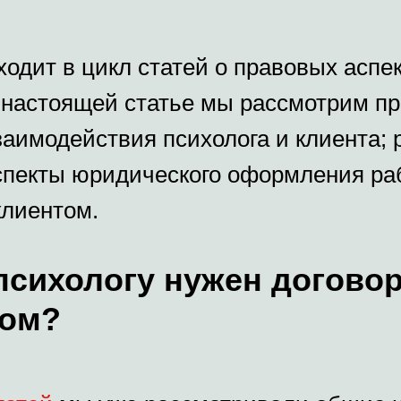
ходит в цикл статей о правовых аспе
В настоящей статье мы рассмотрим п
заимодействия психолога и клиента;
спекты юридического оформления ра
клиентом.
психологу нужен догово
том?