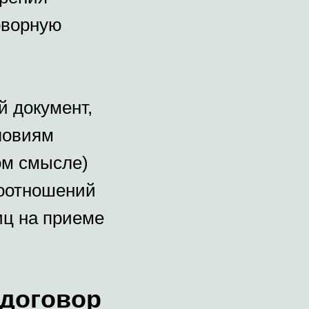
оворную
й документ,
ловиям
ом смысле)
моотношений
иц на приеме
 договор