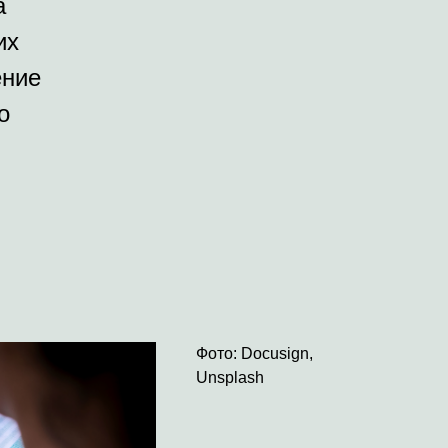
а
их
ение
о
Фото: Docusign,
Unsplash