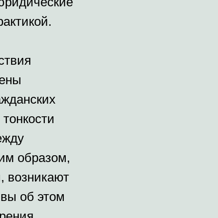
юридические
рактикой.
ствия
лены
ажданских
 тонкости
ежду
ким образом,
м, возникают
вы об этом
зрения