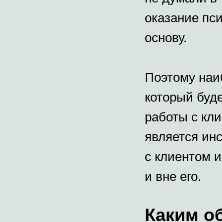
оказание пс
основу.
Поэтому наиб
который буд
работы с кл
является ин
с клиентом 
и вне его.
Каким о