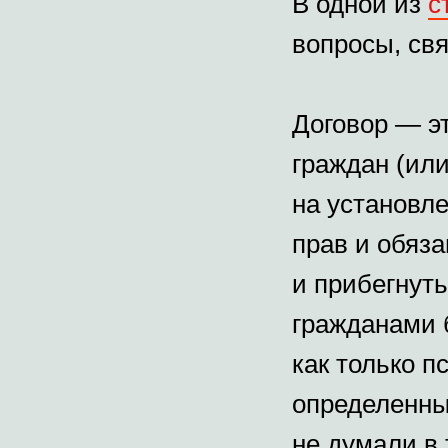
В одной из
с
вопросы, свя
Договор — эт
граждан (ил
на установл
прав и обяз
и прибегнут
гражданами б
как только п
определенны
не думали в 