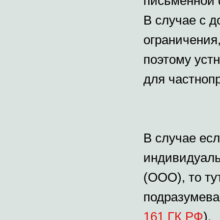
письменной 
В случае с д
ограничения
поэтому уст
для частноп
В случае ес
индивидуаль
(ООО), то ту
подразумева
161 ГК РФ
).