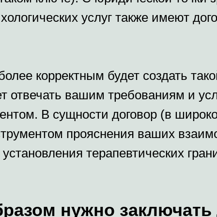
ихологических услуг также имеют дог
олее корректным будет создать тако
ет отвечать вашим требованиям и ус
иентом. В сущности договор (в широк
струментом прояснения ваших взаи
и установления терапевтических гран
бразом нужно заключать