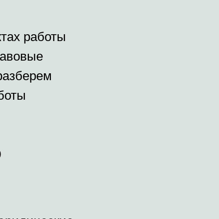
ктах работы
равовые
 разберем
боты
р