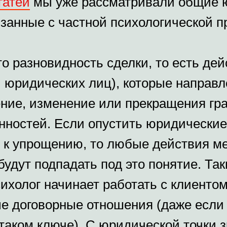
татей
мы уже рассматривали общие 
занные с частной психологической п
о разновидность сделки, то есть дей
и юридических лиц), которые направ
ение, изменение или прекращения гр
анностей. Если опустить юридические
ь к упрощению, то любые действия м
удут подпадать под это понятие. Та
сихолог начинает работать с клиенто
е договорные отношения (даже если 
таком ключе). С юридической точки 