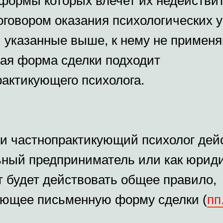
формы которых влечет их недействит
оговором оказания психологических у
, указанные выше, к нему не применя
ная форма сделки подходит
рактикующего психолога.
ли частнопрактикующий психолог дейс
ный предприниматель или как юриди
т будет действовать общее правило,
ющее письменную форму сделки (
пп.