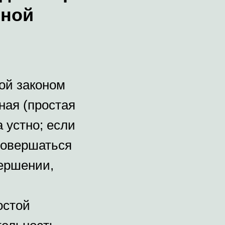
нной
ой законом
ная (простая
 устно; если
совершаться
вершении,
остой